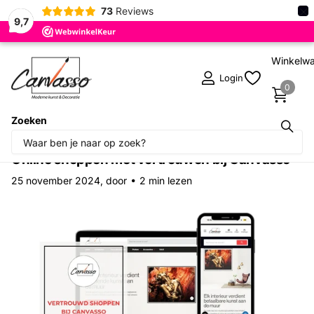
×
73
Reviews
9,7
Winkelw
Login
0
Zoeken
Homepage
Blogs
Blogs Canvasso
Online shoppen met vertrouwen bij Canvasso
Online shoppen met vertrouwen bij Canvasso
25 november 2024
, door
2 min lezen