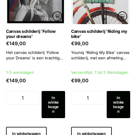
Canvas schilderij 'Follow
Canvas schilderij 'Riding my
your dreams'
bike'
€149,00
€99,00
Het canvas schilderij 'Follow
Youniq 'Riding My Bike' canvas
your Dreams' is een krachtig
schilderij, met een afmeting
kunstwerk van 90x90 met een
van 80 x 80 cm.
zwarte baklijst.
1-5 werkdagen
Verzendtijd: 1 tot 5 Werkdagen
€149,00
€99,00
In
In
winke
winke
lwage
lwage
n
n
In winkelwagen
In winkelwagen