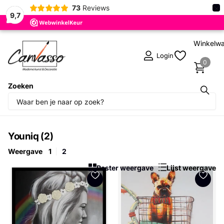
×
73
Reviews
9,7
Winkelw
Login
0
Zoeken
30 dagen proefplaatsing
Youniq (2)
Weergave
1
2
Raster weergave
Lijst weergave