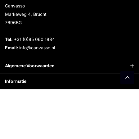
Canvasso
Markeweg 4, Brucht
7696BG
Tel:
+31 (0)85 060 1884
Email:
info@canvasso.nl
Algemene Voorwaarden
Informatie
Openingstijden Showroom:
Ontvang €15 korting
Schrijf je in voor onze nieuwsbrief en ontvang direct
jouw persoonlijke kortingscode.