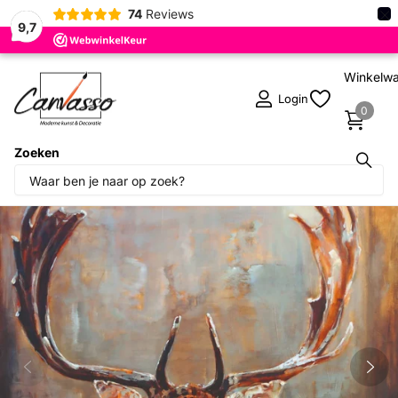
×
74
Reviews
9,7
Winkelw
Login
0
Zoeken
Deel dit product