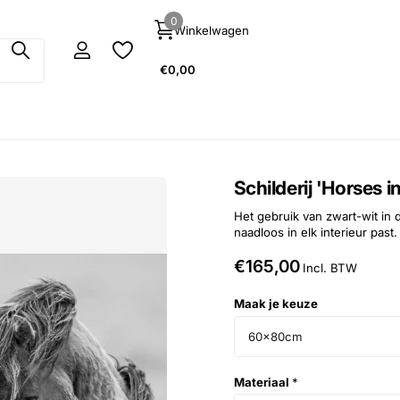
0
Winkelwagen
€0,00
Schilderij 'Horses in
Het gebruik van zwart-wit in d
naadloos in elk interieur past
€165,00
Incl. BTW
Maak je keuze
60x80cm
Materiaal
*