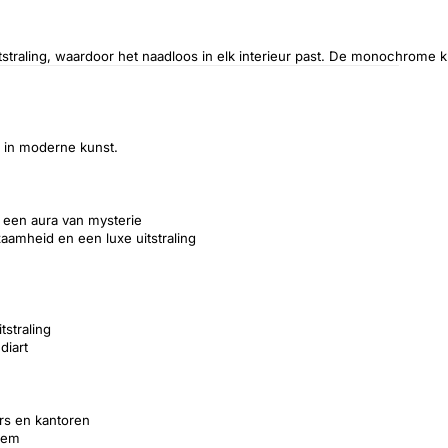
itstraling, waardoor het naadloos in elk interieur past. De monochrome 
 in moderne kunst.
 een aura van mysterie
amheid en een luxe uitstraling
straling
diart
rs en kantoren
eem