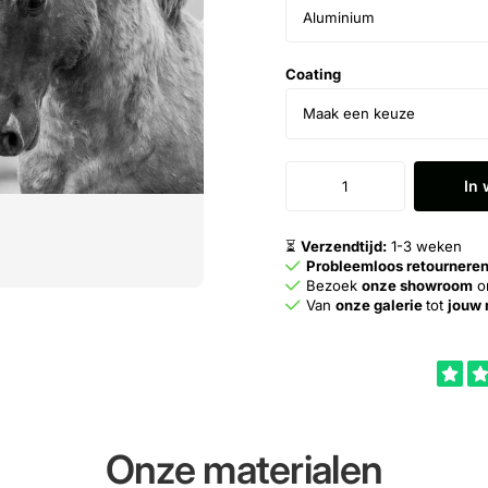
Coating
In
⏳
Verzendtijd:
1-3 weken
Probleemloos retournere
Bezoek
onze showroom
om
Van
onze galerie
tot
jouw
Onze materialen