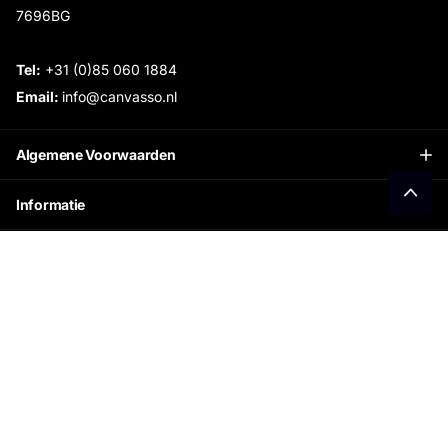
7696BG
Tel:
+31 (0)85 060 1884
Email:
info@canvasso.nl
Algemene Voorwaarden
Informatie
Openingstijden Showroom:
Ontvang €15 korting
Schrijf je in voor onze nieuwsbrief en ontvang direct
jouw persoonlijke kortingscode.