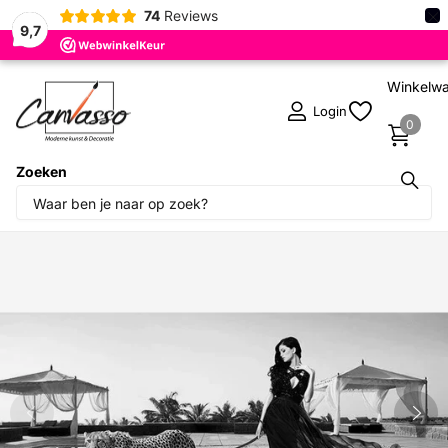
×
74
Reviews
9,7
Winkelw
Login
0
Zoeken
Deel dit product