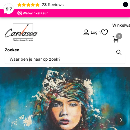
×
73
Reviews
9,7
Winkelw
Login
0
Zoeken
Deel dit product