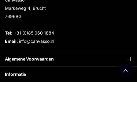
Markeweg 4, Brucht
7696BG
Tel:
+31 (0)85 060 1884
Email:
info@canvasso.nl
Algemene Voorwaarden
Informatie
Openingstijden Showroom:
Ontvang €15 korting
Schrijf je in voor onze nieuwsbrief en ontvang direct
jouw persoonlijke kortingscode.