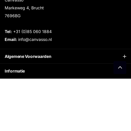
Markeweg 4, Brucht
7696BG
Tel:
+31 (0)85 060 1884
Email:
info@canvasso.nl
Algemene Voorwaarden
Informatie
Openingstijden Showroom:
Ontvang €15 korting
Schrijf je in voor onze nieuwsbrief en ontvang direct
jouw persoonlijke kortingscode.