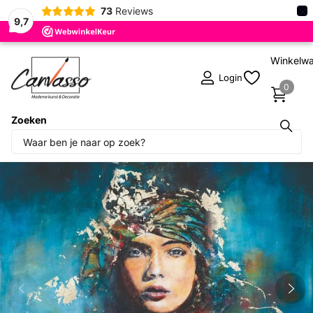
×
73
Reviews
9,7
Winkelw
Login
0
Zoeken
Deel dit product