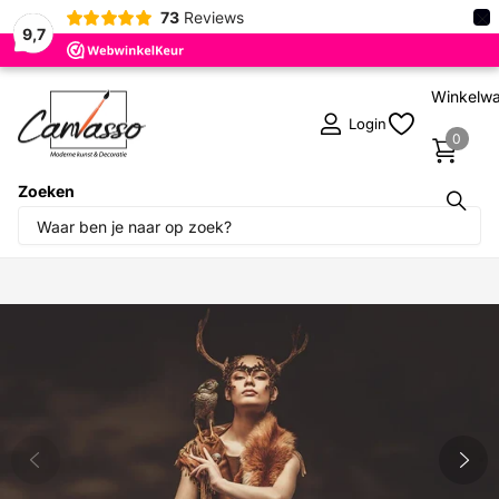
×
73
Reviews
9,7
Winkelw
Login
0
Zoeken
Deel dit product