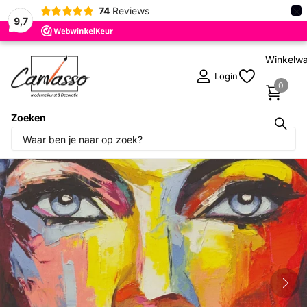
×
74
Reviews
9,7
Winkelw
Login
0
Zoeken
Deel dit product