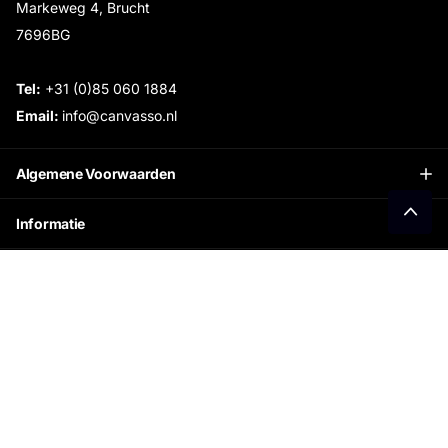
Markeweg 4, Brucht
7696BG
Tel:
+31 (0)85 060 1884
Email:
info@canvasso.nl
Algemene Voorwaarden
Informatie
Openingstijden Showroom:
Ontvang €15 korting
Schrijf je in voor onze nieuwsbrief en ontvang direct
jouw persoonlijke kortingscode.