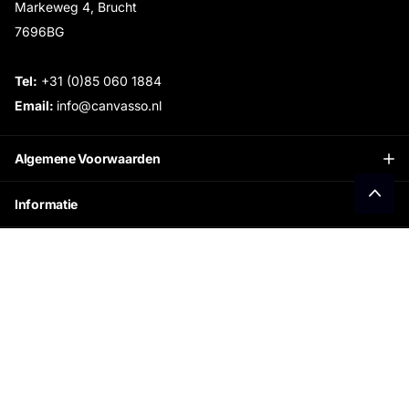
Markeweg 4, Brucht
7696BG
Tel:
+31 (0)85 060 1884
Email:
info@canvasso.nl
Algemene Voorwaarden
Informatie
Openingstijden Showroom:
Ontvang €15 korting
Schrijf je in voor onze nieuwsbrief en ontvang direct
jouw persoonlijke kortingscode.