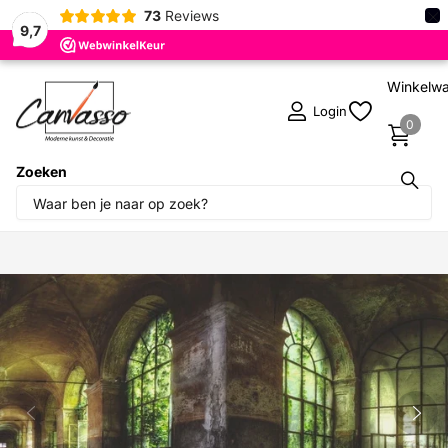
×
73
Reviews
9,7
Winkelw
Login
0
Zoeken
Deel dit product