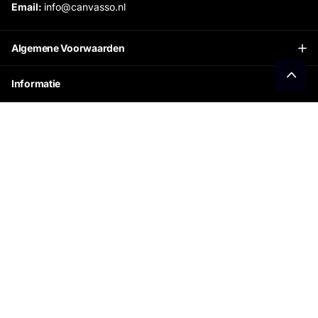
Email:
info@canvasso.nl
Algemene Voorwaarden
Informatie
Openingstijden Showroom:
Ontvang €15 korting
Schrijf je in voor onze nieuwsbrief en ontvang direct
jouw persoonlijke kortingscode.
©
2026
Canvasso, Powered by Shopify
NL (EUR €)
Menu