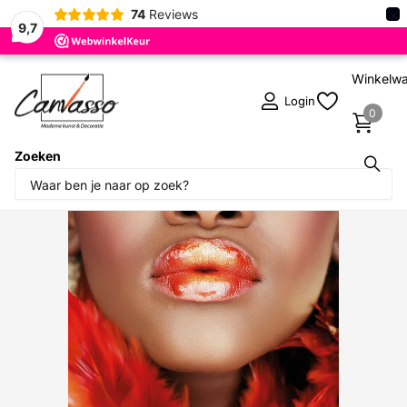
×
74
Reviews
9,7
Winkelw
Login
0
Zoeken
Deel dit product