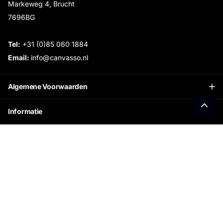
Markeweg 4, Brucht
7696BG
Tel:
+31 (0)85 060 1884
Email:
info@canvasso.nl
Algemene Voorwaarden
Informatie
Openingstijden Showroom:
Ontvang €15 korting
Schrijf je in voor onze nieuwsbrief en ontvang direct
jouw persoonlijke kortingscode.