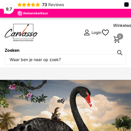
×
73
Reviews
9,7
Winkelw
Login
0
Zoeken
Deel dit product