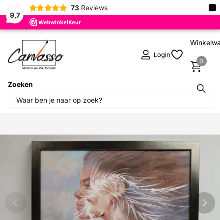
×
73
Reviews
9,7
Winkelw
Login
0
Zoeken
Deel dit product