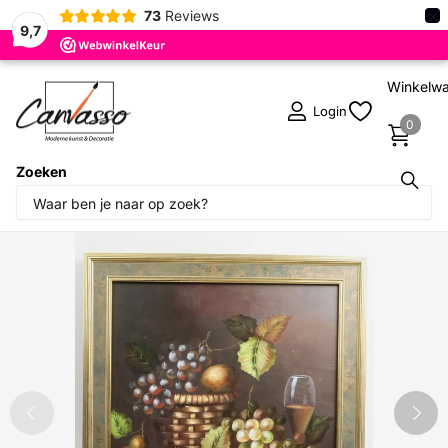
×
73
Reviews
9,7
Winkelw
Login
0
Zoeken
Deel dit product