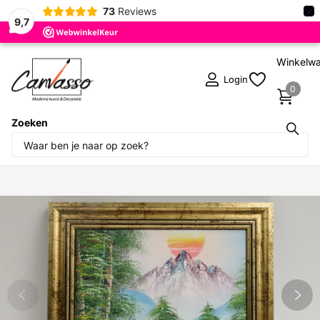
×
73
Reviews
9,7
Winkelw
Login
0
Zoeken
Deel dit product