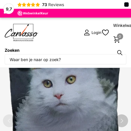
×
73
Reviews
9,7
Winkelw
Login
0
Zoeken
Deel dit product