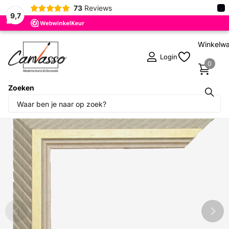
×
73
Reviews
9,7
Winkelw
Login
0
Zoeken
Deel dit product