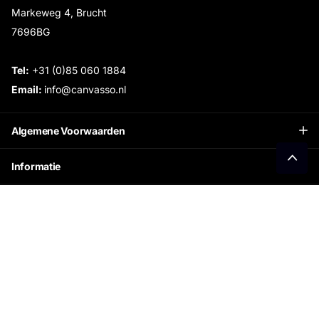
Markeweg 4, Brucht
7696BG
Tel:
+31 (0)85 060 1884
Email:
info@canvasso.nl
Algemene Voorwaarden
Informatie
Openingstijden Showroom:
Ontvang €15 korting
Schrijf je in voor onze nieuwsbrief en ontvang direct
jouw persoonlijke kortingscode.