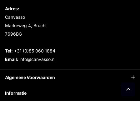
Adres:
Canvasso
Markeweg 4, Brucht
7696BG
Tel:
+31 (0)85 060 1884
Email:
info@canvasso.nl
Algemene Voorwaarden
Informatie
Openingstijden Showroom:
Ontvang €15 korting
Schrijf je in voor onze nieuwsbrief en ontvang direct