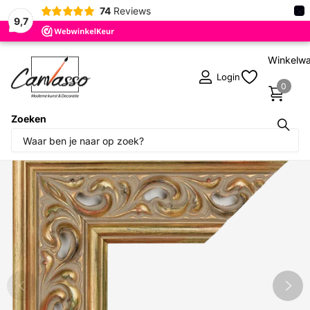
×
74
Reviews
9,7
Winkelw
Login
0
Zoeken
Deel dit product