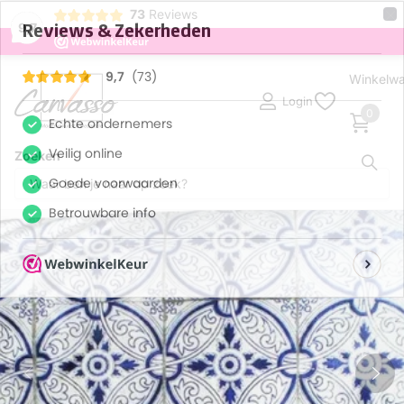
×
73
Reviews
9,7
Winkelw
Login
0
Zoeken
Deel dit product