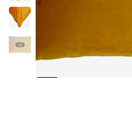
+2
+2