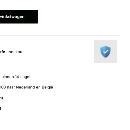
 winkelwagen
afe
checkout.
n
binnen 14 dagen
100 naar Nederland en België
s)
!