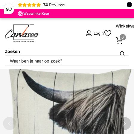
×
74
Reviews
9,7
Winkelw
Login
0
Zoeken
Deel dit product